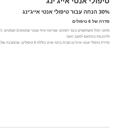
טיפולי אנטי אייג'ינג
30% הנחה עבור טיפולי אנטי אייג'ינג
סדרה של 6 טיפולים
סימני הגיל משתקפים בעור הפנים, שנראה עייף וצובר קמטוטים וקמטים. כיום,
ולהיבנות בהתאם למצב העור.
סדרת טיפולי אנטי אייג'ינג מבית ביוטי ארט כוללת 6 טיפולים, שהמבנה שלהם ורמתם נקבעים לאחר אבחון ראשוני מקיף של עור הפנים. לעיתים אנו משלבים בסדרה מספר שיטות טיפול ולעיתים מתמקדים באחת או שתיים.