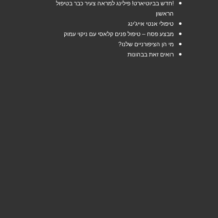
!חדש
בביוטיארט! פילינג למראה צעיר כבר בטיפול
הראשון
טיפולי
אנטי אייג'ינג
מבצע
פסח – טיפול פנים קלאסי עם ניקוי עמוק
מי
הן הציפורניים שלנו?
רואים
זאת בבהונות