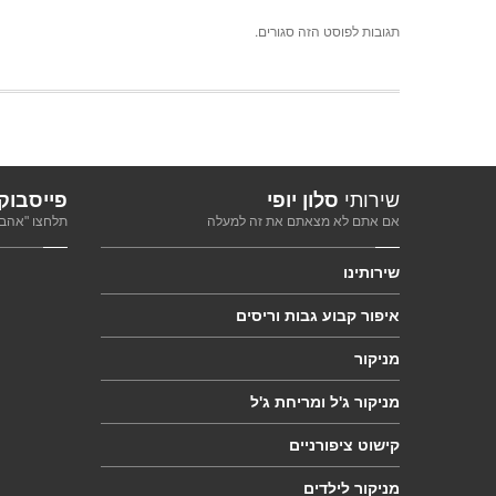
תגובות לפוסט הזה סגורים.
שירותי
סלון יופי
פייסבוק
אם אתם לא מצאתם את זה למעלה
תלחצו "אהבת
שירותינו
איפור
קבוע גבות וריסים
מניקור
מניקור
ג'ל ומריחת ג'ל
קישוט
ציפורניים
מניקור
לילדים