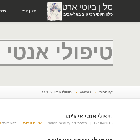
סלון ביוטי-ארט
סלון
יופי
שירו
סלון היופי הכי טוב בתל-אביב
טיפולי אנטי א
דף הבית
Ventes
טיפולי
אנטי אייג'ינג
טיפולי
אנטי אייג'ינג
17/06/2016
| מחבר: salon-beauty-art
|
אין תגובות
| קטגוריות:
s