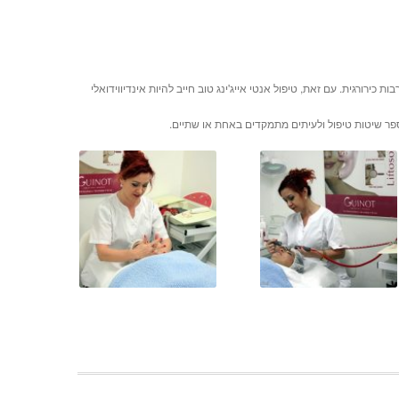
ירורגית. עם זאת, טיפול אנטי אייג'ינג טוב חייב להיות אינדיווידואלי