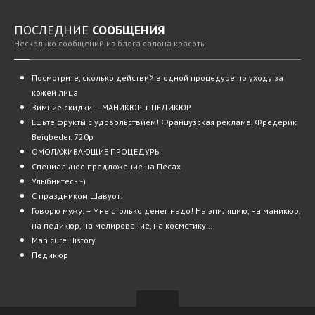
ПОСЛЕДНИЕ
СООБЩЕНИЯ
Несколько сообщений из блога салона красоты
Посмотрите,
сколько действий в одной процедуре по уходу за
кожей лица
Зимние
скидки — МАНИКЮР + ПЕДИКЮР
Ешьте
фрукты с удовольствием! Французская реклама. Фредерик
Beigbeder. 720p
ОМОЛАЖИВАЮЩИЕ
ПРОЦЕДУРЫ
Специальное
предложение на Песах
Улыбнитесь:-)
С
праздником Шавуот!
Говорю
мужу: – Мне столько денег надо! На эпиляцию, на маникюр,
на педикюр, на мелирование, на косметику…
Manicure
History
Педикюр