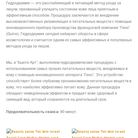
Гидродермия — это расслабляющий и питающий метод ухода за
Классическая
процедура ухода за лицом
лицом, призванный улучшить состояние кожи лица приятным и
эффективным способом. Процедура заключается во внедрении
Омолаживающие
процедуры
высококачественных увлажняющих и питательных веществ с помощью
Удаление
волос с помощью метода MP4
инновационного прибора производства французской компании “Гино”
(Guino). Гидродермия сегодня набирает обороты в сфере
Брови
и Ресницы
косметологии и считается одним из самых эффективных и популярных
Лечение
для устранения двойного подбородка
методов ухода за лицом.
Процедура
гидродермии
Мы, в “Бьюти Арт”, выполняем гидродермические процедуры с
Процедуры
по уходу за телом с помощью радиоволн (RF) по методу MP
использованием самых лучших питательных веществ, внедряемых в
кожу с помощью инновационного аппарата “Гино”. Это устройство
Устранение
пигментации посредством луча света (IPL) по методу MP4
способствует более глубокому проникновению питательных веществ в
Процедуры
для осветления кожи
кожу, что наиболее эффективно питает кожу. Данная процедура
обладает немедленным эффектом и придает коже здоровый и
Бразильский
воск
сияющий вид, который сохраняется на длительный срок.
Удаление
волос
Продолжительность сеанса:
90 минут.
Парамедицинское
лечение акне и различного рода ранок
ПЕРСОНАЛ