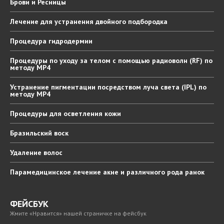
Брови
и Ресницы
Лечение
для устранения двойного подбородка
Процедура
гидродермии
Процедуры
по уходу за телом с помощью радиоволн (RF) по
методу MP4
Устранение
пигментации посредством луча света (IPL) по
методу MP4
Процедуры
для осветления кожи
Бразильский
воск
Удаление
волос
Парамедицинское
лечение акне и различного рода ранок
ФЕЙСБУК
Жмите «Нравится» нашей страничке на фейсбук