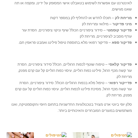
לאינטרנט עם אפשרות לשימוש בטאבלט אישי המסופק על ידינו, ומקפה או תה
פדיקור
רפואי
שאנו מגישים.
טיפול
פנים קלאסי
מריחת לק
– תוכלו לחדש או להחליף לק במספר דקות
מיני פדיקור
– מילואי ומריחת לק
טיפולי
אנטי אייג'ינג
פדיקור קוסמטי
– סידור ציפורניים הכולל שיוף וניקוי ציפורניים, הסרת עור
עודף מסביב לציפורניים, מריחת לק
הסרת
שיער בשיטת 4MP
פדיקור ספא
– פדיקור רפואי מלא בתוספת טיפול פילינג ואמבט פראפין חם.
גבות
וריסים
טיפול
להעלמת סנטר כפול
פדיקור קלאסי
– טיפוח שוטף לכפות הרגליים, הכולל סידור ציפורניים, הסרת
טיפול
הידרו-דרמי
עור קשה מכף הרגל, פילינג כפות רגליים, עיסוי כפות רגליים קל עם קרם מפנק,
טיפולי
גוף בגלי רדיו (RF) בשיטת 4MP
מריחת לק.
פדייקור רפואי
– טיפול מלא בכפות הרגליים הכולל: סידור ציפורניים, הסרת
טיפול
בפיגמנטציה בקרן אור (IPL) בשיטת 4MP
עור קשה מכף הרגל, מסיכת פילינג לכפות רגליים, עיסוי כפות רגליים קל עם קרם
מפנק, מריחת לק.
טיפולים
להבהרת העור
סלון יופי ביוטי ארט מצויד בטכנולוגיות החדשניות בתחום היופי והקוסמטיקה, ואנו
הורדת
שיער בשעווה
משתמשים במוצרים המובחרים והאיכותיים ביותר.
טיפול
פרא-רפואי באקנה ובפצעים שונים
שעווה
ברזילאית
צוות
הסלון