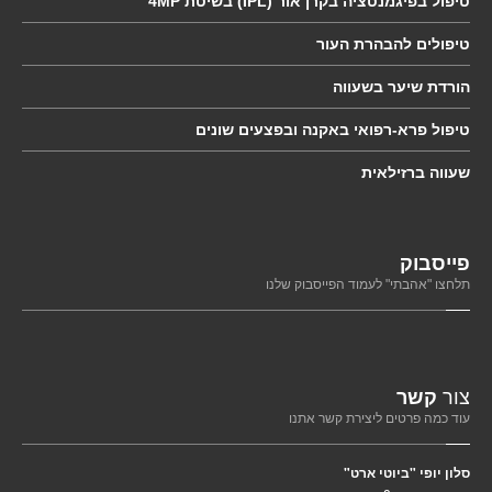
טיפול
בפיגמנטציה בקרן אור (IPL) בשיטת 4MP
טיפולים
להבהרת העור
הורדת
שיער בשעווה
טיפול
פרא-רפואי באקנה ובפצעים שונים
שעווה
ברזילאית
פייסבוק
תלחצו "אהבתי" לעמוד הפייסבוק שלנו
צור
קשר
עוד כמה פרטים ליצירת קשר אתנו
סלון יופי "ביוטי ארט"