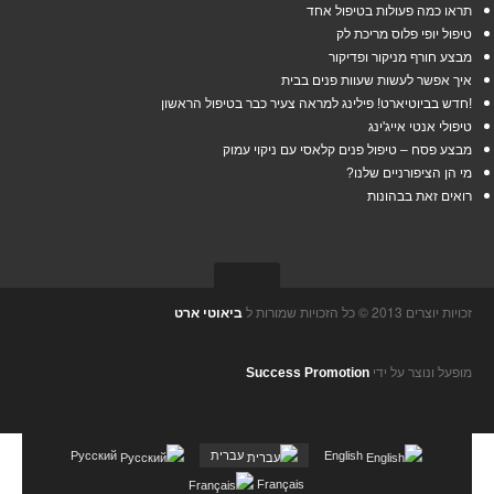
תראו
כמה פעולות בטיפול אחד
טיפול
יופי פלוס מריכת לק
מבצע
חורף מניקור ופדיקור
איך
אפשר לעשות שעוות פנים בבית
!חדש
בביוטיארט! פילינג למראה צעיר כבר בטיפול הראשון
טיפולי
אנטי אייג'ינג
מבצע
פסח – טיפול פנים קלאסי עם ניקוי עמוק
מי
הן הציפורניים שלנו?
רואים
זאת בבהונות
זכויות יוצרים 2013 © כל הזכויות שמורות ל
ביאוטי ארט
מופעל ונוצר על ידי
Success Promotion
English
עברית
Русский
Français