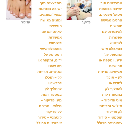
גלריה
תמונות
בלוג
פדיקור
פדיקור
צור
קשר
הזמנת
תור אונליין
עברית
ENGLISH
РУССКИЙ
FRANÇAIS